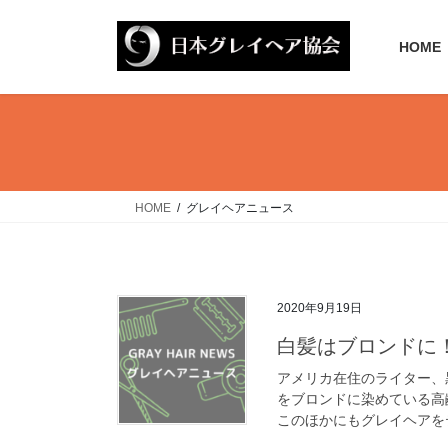
コ
ナ
ン
ビ
HOME
テ
ゲ
ン
ー
ツ
シ
へ
ョ
ス
ン
キ
に
ッ
移
HOME
グレイヘアニュース
プ
動
2020年9月19日
白髪はブロンドに！
アメリカ在住のライター、
をブロンドに染めている高
このほかにもグレイヘアをテ