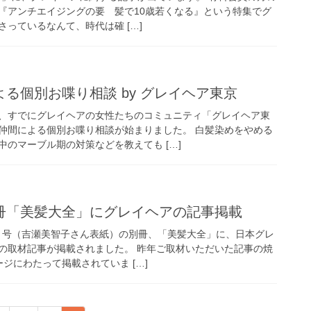
『アンチエイジングの要 髪で10歳若くなる』という特集でグ
っているなんて、時代は確 […]
る個別お喋り相談 by グレイヘア東京
、すでにグレイヘアの女性たちのコミュニティ「グレイヘア東
仲間による個別お喋り相談が始まりました。 白髪染めをやめる
のマーブル期の対策などを教えても […]
冊「美髪大全」にグレイヘアの記事掲載
10月号（吉瀬美智子さん表紙）の別冊、「美髪大全」に、日本グレ
の取材記事が掲載されました。 昨年ご取材いただいた記事の焼
ジにわたって掲載されていま […]