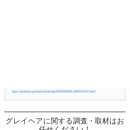
Ric’s&Co.のインスタグラムとツイッターの公式アカウントにて実
施されます。
詳しくは、それぞれのプレゼントキャンペーン投稿をご確認くだ
さい。
▼インスタグラム
https://www.instagram.com/rics_official/
▼ツイッター
https://twitter.com/rics_official
記事の内容につきましては、PR TIMESに掲載され
ていたものを参考にしました。
https://prtimes.jp/main/html/rd/p/000000006.000047810.html
グレイヘアに関する調査・取材はお
任せください！