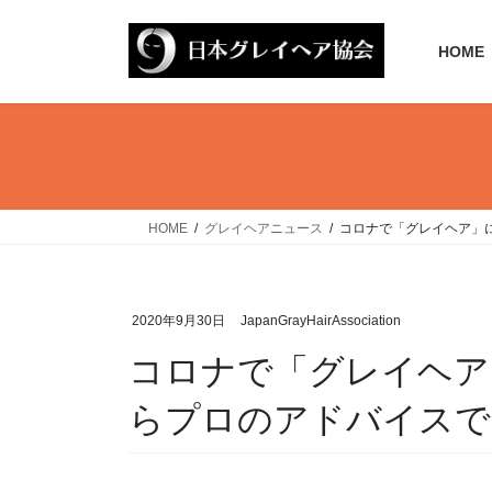
コ
ナ
ン
ビ
HOME
テ
ゲ
ン
ー
ツ
シ
へ
ョ
ス
ン
キ
に
ッ
移
HOME
グレイヘアニュース
コロナで「グレイヘア」に再
プ
動
2020年9月30日
JapanGrayHairAssociation
コロナで「グレイヘア
らプロのアドバイスで別人に