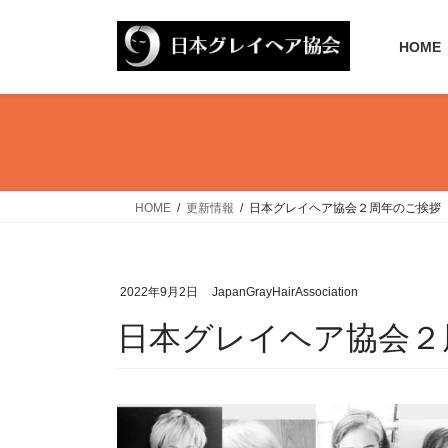
コ
ナ
ン
ビ
HOME
テ
ゲ
ン
ー
ツ
シ
へ
ョ
ス
ン
キ
に
ッ
移
HOME
更新情報
日本グレイヘア協会２周年のご挨拶
プ
動
2022年9月2日
JapanGrayHairAssociation
日本グレイヘア協会２