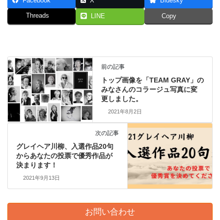
Facebook
X
Bluesky
Threads
LINE
Copy
前の記事
トップ画像を「TEAM GRAY」の
みなさんのコラージュ写真に変
更しました。
2021年8月2日
次の記事
グレイヘア川柳、入選作品20句
からあなたの投票で優秀作品が
決まります！
2021年9月13日
お問い合わせ