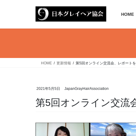
コ
ナ
ン
ビ
HOME
テ
ゲ
ン
ー
ツ
シ
へ
ョ
ス
ン
キ
に
ッ
移
HOME
更新情報
第5回オンライン交流会、レポート
プ
動
2021年5月5日
JapanGrayHairAssociation
第5回オンライン交流