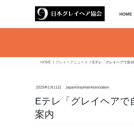
コ
ナ
ン
ビ
HOME
テ
ゲ
ン
ー
ツ
シ
へ
ョ
ス
ン
キ
に
ッ
移
HOME
グレイヘアニュース
Eテレ「グレイヘアで⾃
プ
動
2025年1月11日
JapanGrayHairAssociation
Eテレ「グレイヘアで
案内