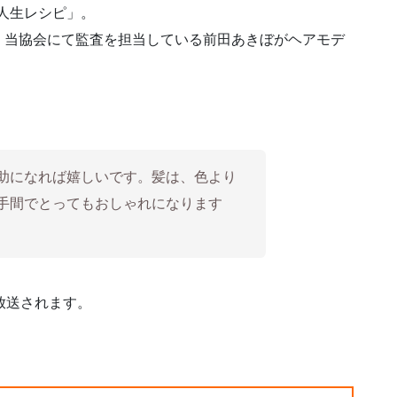
！⼈⽣レシピ」。
、当協会にて監査を担当している前⽥あきぼがヘアモデ
助になれば嬉しいです。髪は、⾊より
⼿間でとってもおしゃれになります
再放送されます。