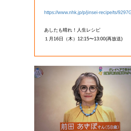
https://www.nhk.jp/p/jinsei-recipe/ts/929
あしたも晴れ！⼈⽣レシピ
１⽉16⽇（⽊）12:15〜13:00(再放送)