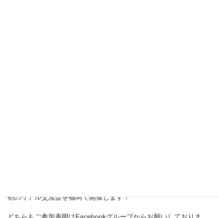
そろそろ忘年会やクリスマス会の準備が始まる季節となりまし
た。
日本グレイヘア協会では、いつものオンライン交流会に加えて、
初のリアル交流会を福岡で開催します！
どちらもご参加表明はFacebookグループからお願いしておりま