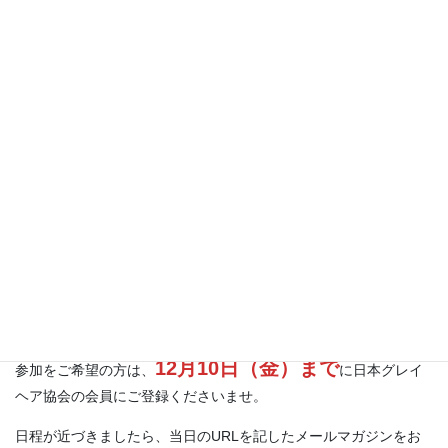
今月のオンライン交流会は、久しぶりに平日夜に設定してみまし
た！
毎回、日本全国各地はもちろん、海外からのご参加者さまも多く
いらっしゃる交流会。
グレイヘアさん、そして伸ばし途中のマーブルヘアさん、ぜひご
参加されませんか？
2021年12月21日（火）
20:00〜21:30
(ZOOMにて開催)
12月10日（金）まで
参加をご希望の方は、
に日本グレイ
ヘア協会の会員にご登録くださいませ。
日程が近づきましたら、当日のURLを記したメールマガジンをお