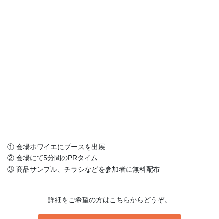
⽇程：2025年11⽉8⽇（⼟）13:30〜16:00
会場：恵⽐寿駅より徒歩２分のイベント会場
来場者属性※：グレイヘア、もしくはグレイヘアに変⾝中のマー
ブルヘアの⼈／40〜70代、
コアはアラカン世代／約60名／90%以上が⼥性
※⽇本グレイヘア協会のメンバーに事前アンケートを取り「参加
する」と回答した⼈より抽出
展⽰について
① 会場ホワイエにブースを出展
② 会場にて5分間のPRタイム
③ 商品サンプル、チラシなどを参加者に無料配布
詳細をご希望の⽅はこちらからどうぞ。